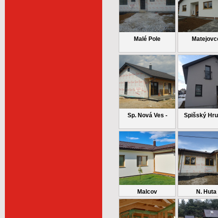
Malé Pole
Matejovc
Sp. Nová Ves -
Spišský Hr
Malcov
N. Huta