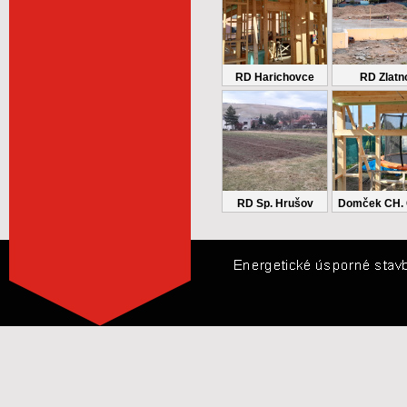
RD Harichovce
RD Zlatn
RD Sp. Hrušov
Domček CH. 