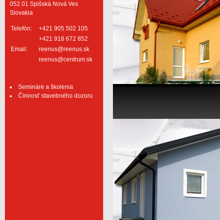
052 01 Spišská Nová Ves
Slovakia
Telefón:
+421 905 502 105
+421 918 672 852
Email:
reenus@reenus.sk
reenus@centrum.sk
Semináre a školenia
Činnosť stavebného dozoru