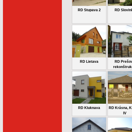
RD Stupava 2
RD Slovin
RD Lietava
RD Prešov
rekonštruk
RD Kluknava
RD Krásna, K
IV