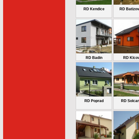
RD Kendice
RD Batizo
RD Badin
RD Klco
RD Poprad
RD Solca