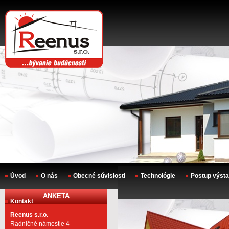
Úvod
O nás
Obecné súvislosti
Technológie
Postup výst
ANKETA
Kontakt
Reenus s.r.o.
Radničné námestie 4