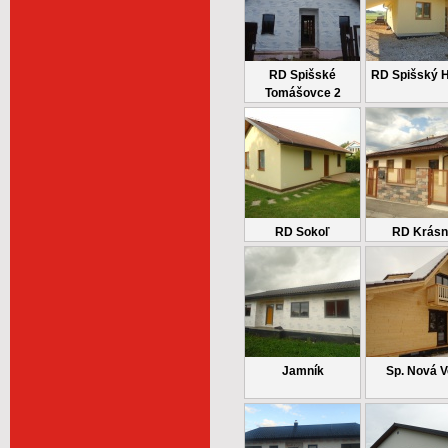
RD Spišské
RD Spišský 
Tomášovce 2
RD Sokoľ
RD Krásn
Jamník
Sp. Nová 