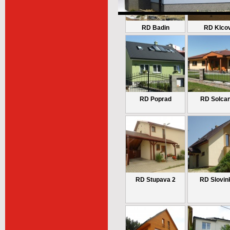
RD Badin
RD Klco
RD Poprad
RD Solca
RD Stupava 2
RD Slovin