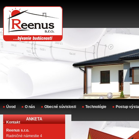
Úvod
O nás
Obecné súvislosti
Technológie
Postup výst
ANKETA
Kontakt
Reenus s.r.o.
Radničné námestie 4