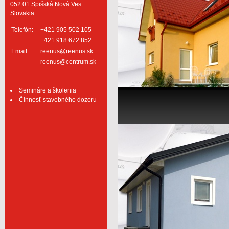
052 01 Spišská Nová Ves
Slovakia
Telefón:
+421 905 502 105
+421 918 672 852
Email:
reenus@reenus.sk
reenus@centrum.sk
Semináre a školenia
Činnosť stavebného dozoru
Ďalšie galérie
RD Kendice
RD Batizo