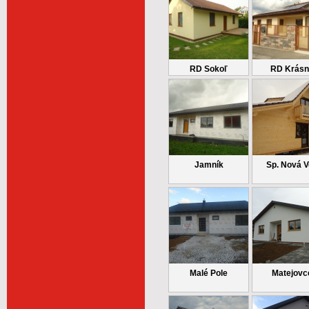
RD Sokoľ
RD Krásn
Jamník
Sp. Nová 
Malé Pole
Matejovc