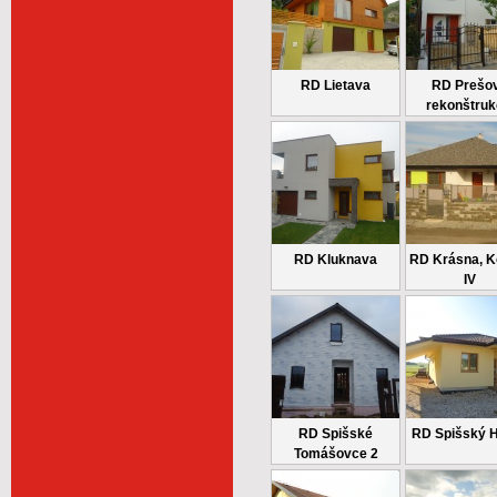
RD Lietava
RD Prešov
rekonštruk
RD Kluknava
RD Krásna, K
IV
RD Spišské
RD Spišský 
Tomášovce 2