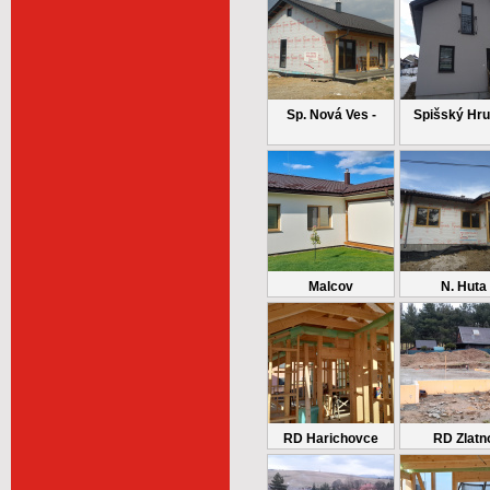
Sp. Nová Ves -
Spišský Hr
Malcov
N. Huta
RD Harichovce
RD Zlatn