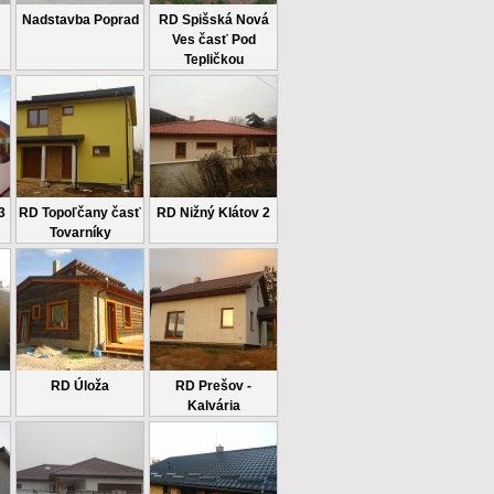
Nadstavba Poprad
RD Spišská Nová
Ves časť Pod
Tepličkou
3
RD Topoľčany časť
RD Nižný Klátov 2
Tovarníky
RD Úloža
RD Prešov -
Kalvária