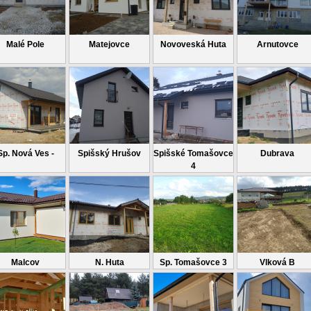
Malé Pole
Matejovce
Novoveská Huta
Arnutovce
Sp. Nová Ves -
Spišský Hrušov
Spišské Tomašovce
Dubrava
4
Malcov
N. Huta
Sp. Tomašovce 3
Vlková B