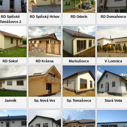
RD Spišské
RD Spišský Hrhov
RD Odorín
RD Domaňovce
Tomášovce 2
RD Sokoľ
RD Krásna
Markušovce
V. Lomnica
Jamník
Sp. Nová Ves
Sp. Tomašovce
Stará Voda