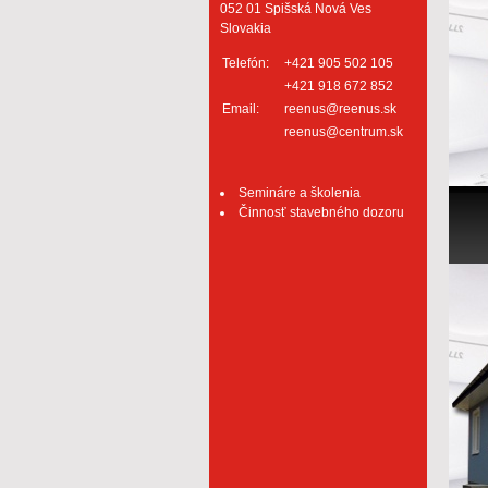
052 01 Spišská Nová Ves
Slovakia
Telefón:
+421 905 502 105
+421 918 672 852
Email:
reenus@reenus.sk
reenus@centrum.sk
Semináre a školenia
Činnosť stavebného dozoru
Ďalš