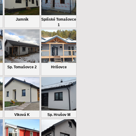
Jamník
Spišské Tomašovce
1
Sp. Tomašovce 2
Hrišovce
Vlková K
Sp. Hrušov M