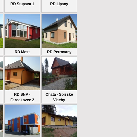
RD Stupava 1
RD Lipany
RD Most
RD Petrovany
RD SNV -
Chata - Spisske
Fercekovce 2
Vlachy