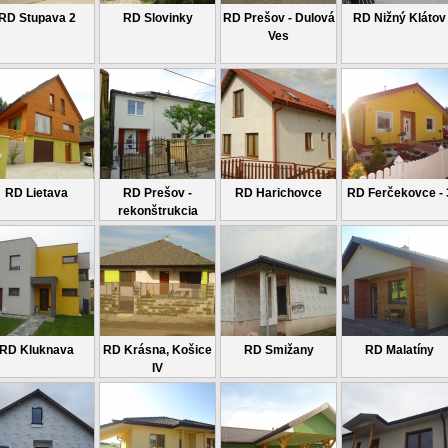
RD Stupava 2
RD Slovinky
RD Prešov - Dulová
RD Nižný Klátov
Ves
RD Lietava
RD Prešov -
RD Harichovce
RD Ferčekovce - 
rekonštrukcia
RD Kluknava
RD Krásna, Košice
RD Smižany
RD Malatíny
IV