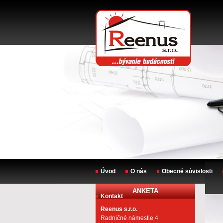
Úvod
O nás
Obecné súvislosti
ANKETA
Kontakt
Reenus s.r.o.
Radničné námestie 4